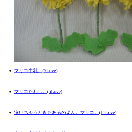
マリコ牛乳。(5Love)
マリコたわし。(5Love)
泣いちゃうときもあるのよん。マリコ。(11Love)