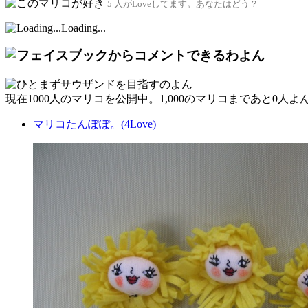
5 人がLoveしてます。あなたはどう？
Loading...
現在
1000人
のマリコを公開中。1,000のマリコまであと
0人
よ
マリコたんぽぽ。(4Love)