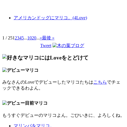
アメリカンドッグにマリコ。(4Love)
1 / 25
1
2
3
4
5
...
10
20
...
»
最後 »
Tweet
みなさんのLoveでデビューしたマリコたちは
こちら
でチェ
ックできるわよん。
もうすぐデビューのマリコよん。ごひいきに、よろしくね。
マリンバをマリコ。