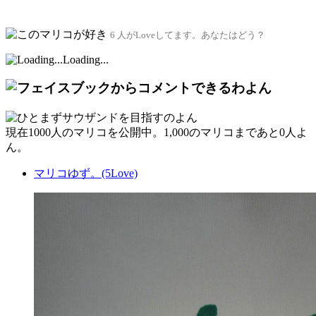
6 人がLoveしてます。あなたはどう？
Loading...
現在
1000人
のマリコを公開中。1,000のマリコまであと
0人
よ
ん。
マリコゆず。(5Love)