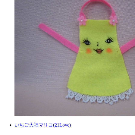
いちご大福マリコ(21Love)