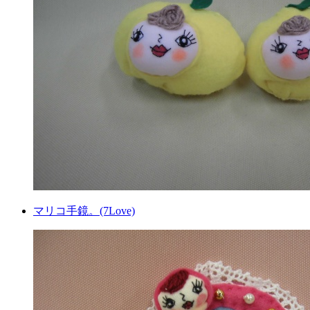
マリコ手鏡。(7Love)