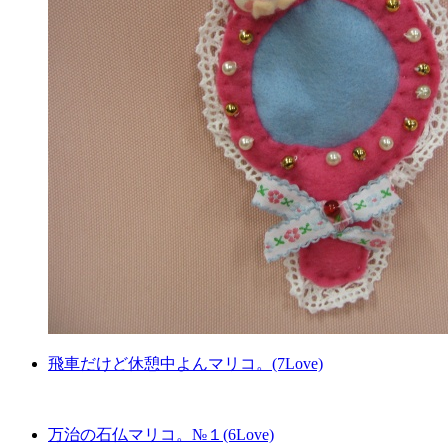
飛車だけど休憩中よんマリコ。(7Love)
万治の石仏マリコ。№１(6Love)