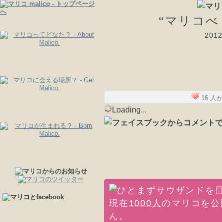
“マリコべ
20
16 
Loading...
現在
1000人
のマリコを公
ん。