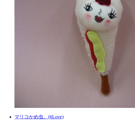
マリコかめ虫。(6Love)