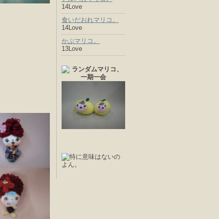
14Love
食いだおれマリコ。
14Love
かぶマリコ。
13Love