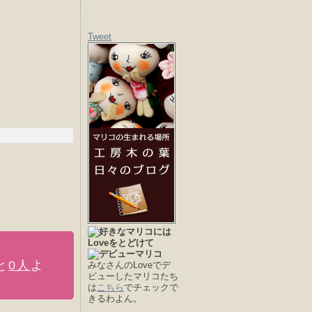
Tweet
と
0人
よ
みなさんのLoveでデ
ビューしたマリコたち
は
こちら
でチェックで
きるわよん。