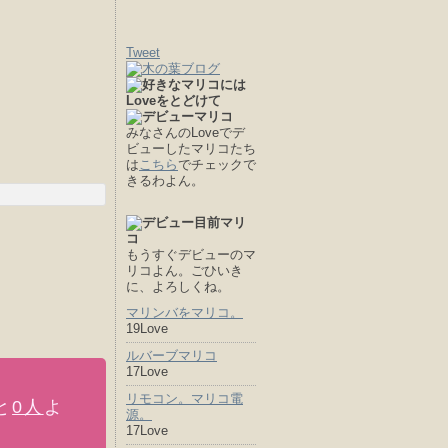
Tweet
みなさんのLoveでデ
ビューしたマリコたち
は
こちら
でチェックで
きるわよん。
もうすぐデビューのマ
リコよん。ごひいき
に、よろしくね。
マリンバをマリコ。
19Love
ルバーブマリコ
17Love
リモコン。マリコ電
と
0人
よ
源。
17Love