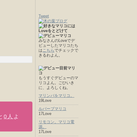
Tweet
みなさんのLoveでデ
ビューしたマリコたち
は
こちら
でチェックで
きるわよん。
もうすぐデビューのマ
リコよん。ごひいき
に、よろしくね。
マリンバをマリコ。
19Love
ルバーブマリコ
17Love
と
0人
よ
リモコン。マリコ電
源。
17Love