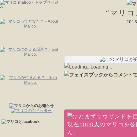
“マリコ
20
Loading...
現在
1000人
のマリコを公
ん。