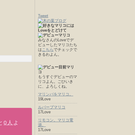
Tweet
みなさんのLoveでデ
ビューしたマリコたち
は
こちら
でチェックで
きるわよん。
もうすぐデビューのマ
リコよん。ごひいき
に、よろしくね。
マリンバをマリコ。
19Love
ルバーブマリコ
17Love
リモコン。マリコ電
と
0人
よ
源。
17Love