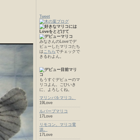
Tweet
みなさんのLoveでデ
ビューしたマリコたち
は
こちら
でチェックで
きるわよん。
もうすぐデビューのマ
リコよん。ごひいき
に、よろしくね。
マリンバをマリコ。
19Love
ルバーブマリコ
17Love
リモコン。マリコ電
源。
17Love