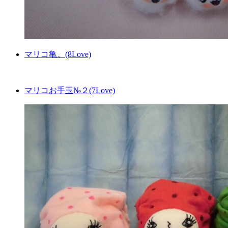
マリコ亀。(8Love)
マリコお手玉№２(7Love)