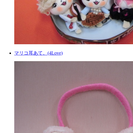
マリコ耳あて。(4Love)