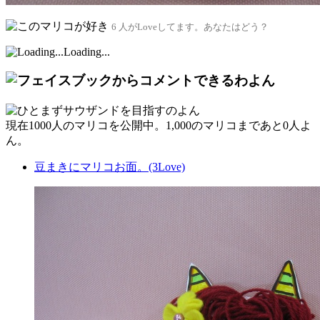
6 人がLoveしてます。あなたはどう？
Loading...
現在
1000人
のマリコを公開中。1,000のマリコまであと
0人
よ
ん。
豆まきにマリコお面。(3Love)