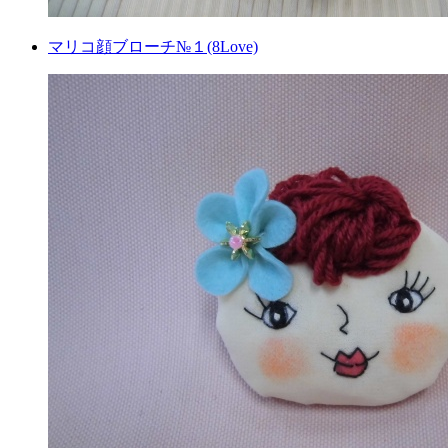
マリコ顔ブローチ№１(8Love)