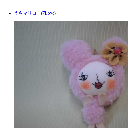
うさマリコ。(7Love)