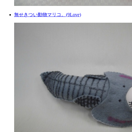
無せきつい動物マリコ。(9Love)