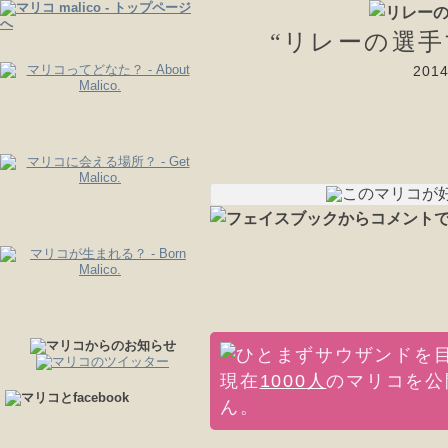
“リレーの選手
20
現在
1000人
のマリコを公
ん。