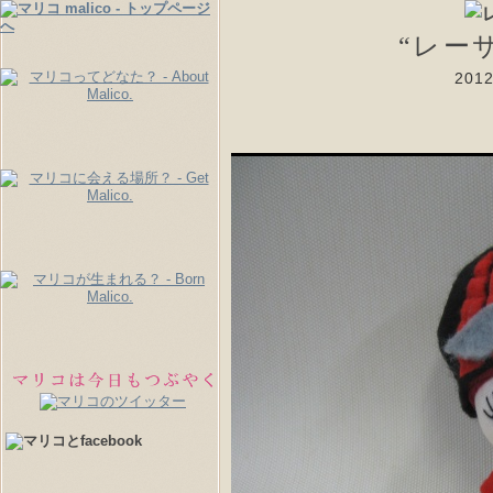
“レー
20