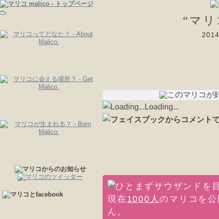
“マ
20
Loading...
現在
1000人
のマリコを公
ん。