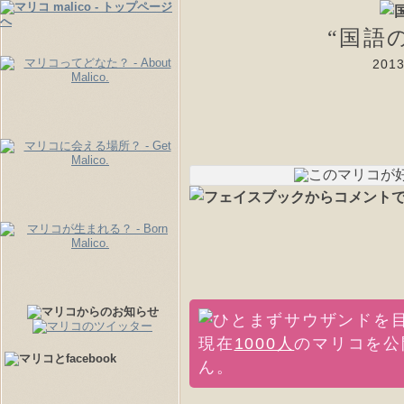
“国語
20
現在
1000人
のマリコを公
ん。