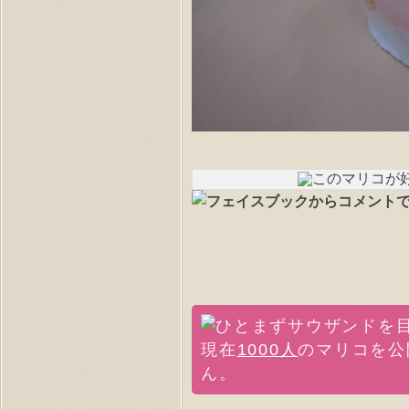
現在
1000人
のマリコを公
ん。