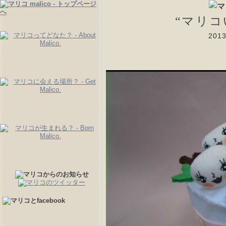
“マリコ
20