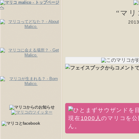
“マ
20
現在
1000人
のマリコを公
ん。