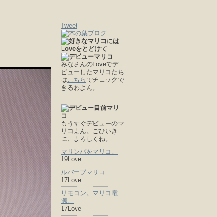
Tweet
みなさんのLoveでデ
ビューしたマリコたち
は
こちら
でチェックで
きるわよん。
もうすぐデビューのマ
リコよん。ごひいき
に、よろしくね。
マリンバをマリコ。
19Love
ルバーブマリコ
17Love
リモコン。マリコ電
源。
17Love