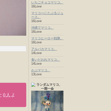
いちごチョコマリコ。
16Love
マリコべじたぶるジュ
ース。
16Love
沖縄でマリコ。
16Love
マリコヒーロー戦隊。
16Love
アルパカマリコ。
14Love
食いだおれマリコ。
14Love
かぶマリコ。
13Love
と
0人
よ