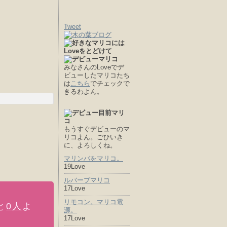
Tweet
みなさんのLoveでデ
ビューしたマリコたち
は
こちら
でチェックで
きるわよん。
もうすぐデビューのマ
リコよん。ごひいき
に、よろしくね。
マリンバをマリコ。
19Love
ルバーブマリコ
17Love
リモコン。マリコ電
と
0人
よ
源。
17Love