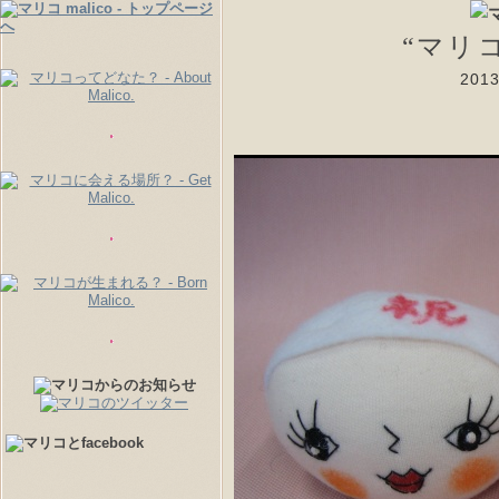
“マリ
20