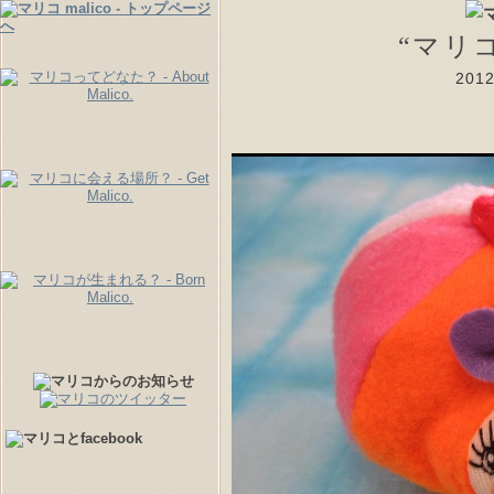
“マリ
20