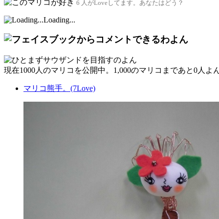
6 人がLoveしてます。あなたはどう？
Loading...
現在
1000人
のマリコを公開中。1,000のマリコまであと
0人
よ
マリコ熊手。(7Love)