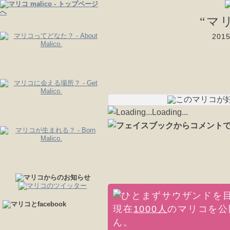
“マ
20
Loading...
現在
1000人
のマリコを公
ん。