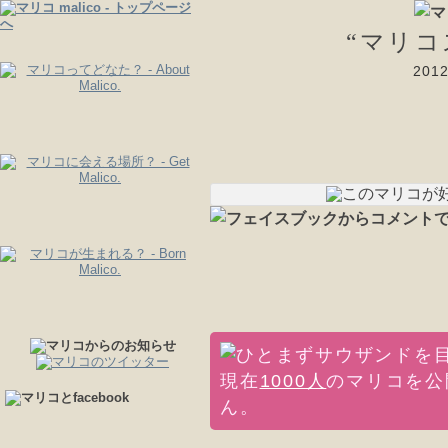
“マリコ
20
現在
1000人
のマリコを公
ん。