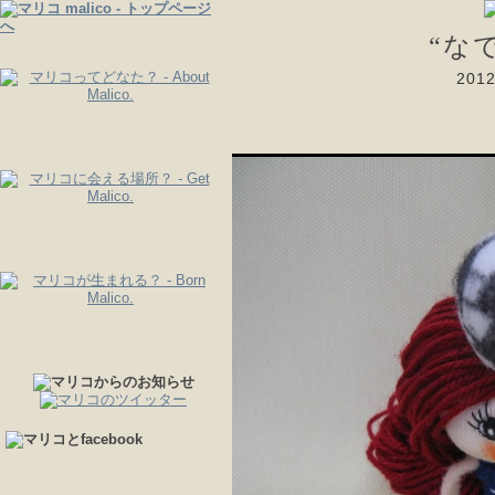
“な
20