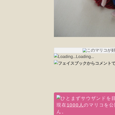
Loading...
現在
1000人
のマリコを公
ん。