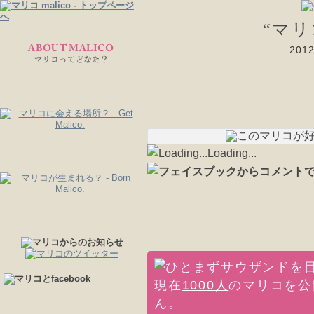
“マ
20
Loading...
現在
1000人
のマリコを公
ん。