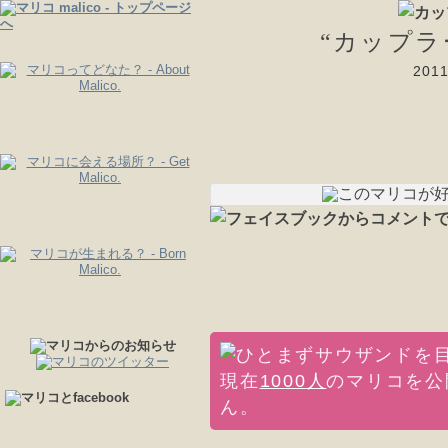
“カップラ
20
現在
1000人
のマリコを公
ん。