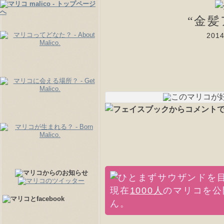
“金
20
現在
1000人
のマリコを公
ん。