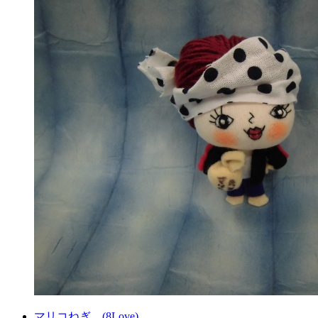
マリコねぎ。(8Love)