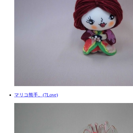
マリコ熊手。(7Love)