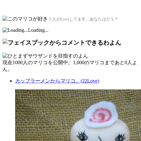
5 人がLoveしてます。あなたはどう？
Loading...
現在
1000人
のマリコを公開中。1,000のマリコまであと
0人
よ
ん。
カップラーメンからマリコ。(22Love)