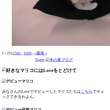
1 / 25
1
2
3
4
5
...
10
20
...
»
最後 »
Tweet
みなさんのLoveでデビューしたマリコたちは
こちら
でチェ
ックできるわよん。