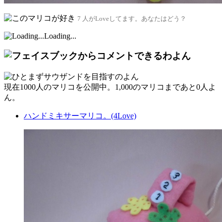
7 人がLoveしてます。あなたはどう？
Loading...
現在
1000人
のマリコを公開中。1,000のマリコまであと
0人
よ
ん。
ハンドミキサーマリコ。(4Love)