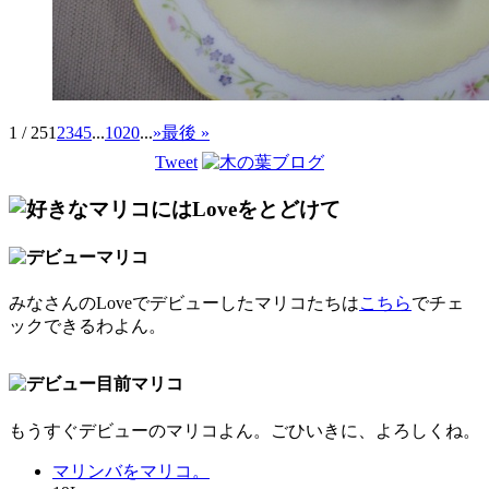
1 / 25
1
2
3
4
5
...
10
20
...
»
最後 »
Tweet
みなさんのLoveでデビューしたマリコたちは
こちら
でチェ
ックできるわよん。
もうすぐデビューのマリコよん。ごひいきに、よろしくね。
マリンバをマリコ。