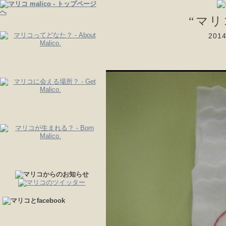
“マ
20