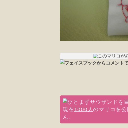
現在
1000人
のマリコを公
ん。