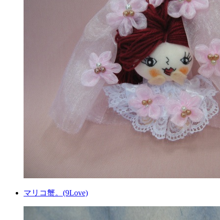
マリコ蟹。(9Love)