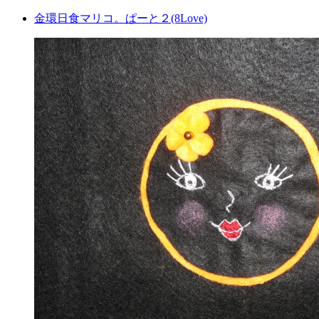
金環日食マリコ。ぱーと２(8Love)