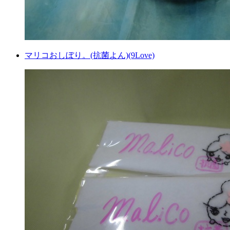
マリコおしぼり。(抗菌よん)(9Love)