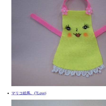
マリコ絵馬。(7Love)