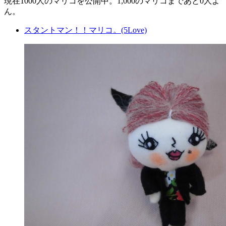
現在
1000人
のマリコを公開中。1,000のマリコまであと
0人
よ
ん。
スタントマン！！マリコ。(5Love)