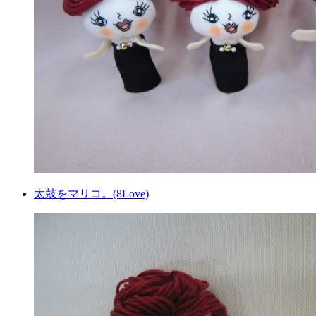
太鼓をマリコ。(8Love)