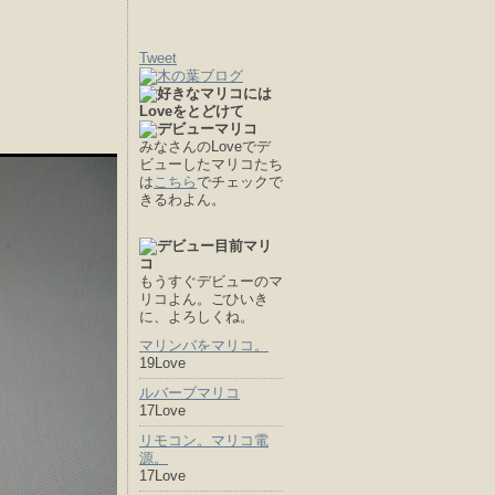
Tweet
みなさんのLoveでデ
ビューしたマリコたち
は
こちら
でチェックで
きるわよん。
もうすぐデビューのマ
リコよん。ごひいき
に、よろしくね。
マリンバをマリコ。
19Love
ルバーブマリコ
17Love
リモコン。マリコ電
源。
17Love