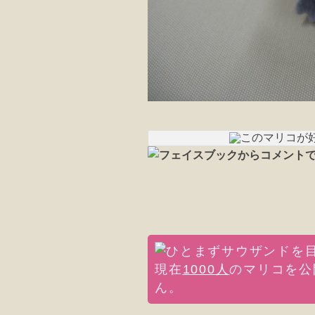
現在
1000人
のマリコを公
ん。