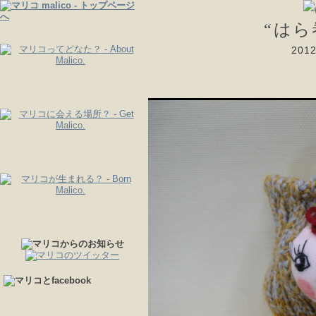
“は
20