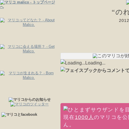
“の
20
Loading...
現在
1000人
のマリコを公
ん。