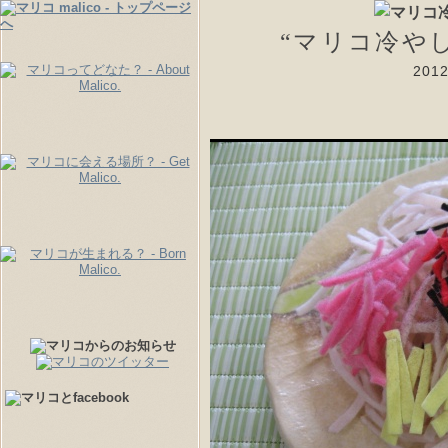
“マリコ冷や
20