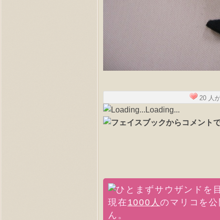
20 
Loading...
現在
1000人
のマリコを公
ん。