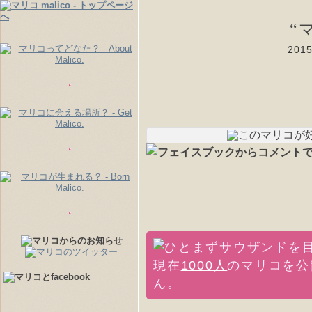
“
20
現在
1000人
のマリコを公
ん。