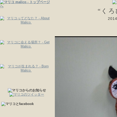
“く
20