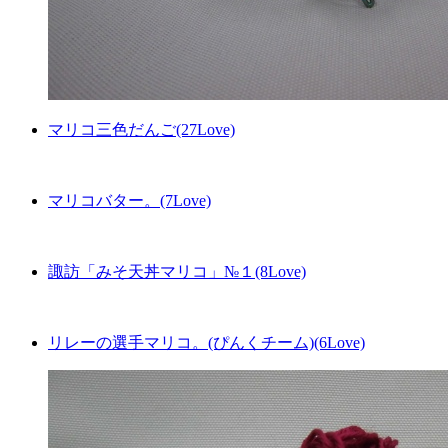
マリコ三色だんご(27Love)
マリコバター。(7Love)
諏訪「みそ天丼マリコ」№１(8Love)
リレーの選手マリコ。(ぴんくチーム)(6Love)