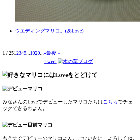
ウエディングマリコ。(28Love)
1 / 25
1
2
3
4
5
...
10
20
...
»
最後 »
Tweet
みなさんのLoveでデビューしたマリコたちは
こちら
でチェ
ックできるわよん。
もうすぐデビューのマリコよん。ごひいきに、よろしくね。