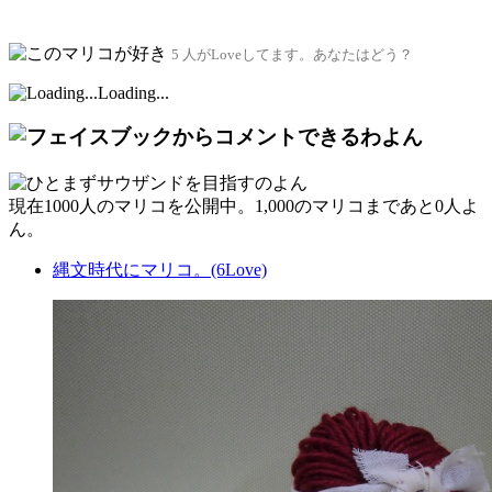
5 人がLoveしてます。あなたはどう？
Loading...
現在
1000人
のマリコを公開中。1,000のマリコまであと
0人
よ
ん。
縄文時代にマリコ。(6Love)