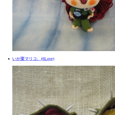
いが栗マリコ。(6Love)