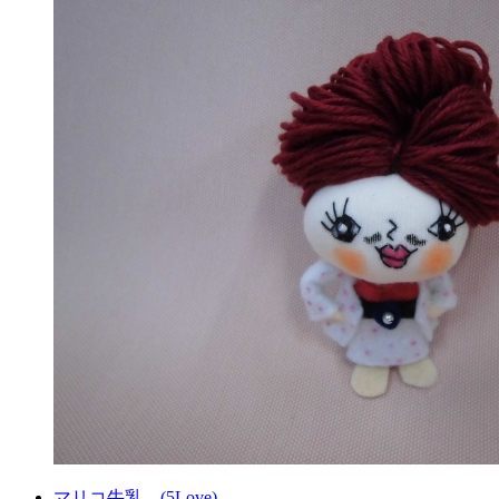
マリコ牛乳。(5Love)