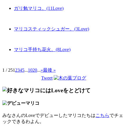
ガリ勉マリコ。(11Love)
マリコスティックシュガー。(3Love)
マリコ手持ち花火。(8Love)
1 / 25
1
2
3
4
5
...
10
20
...
»
最後 »
Tweet
みなさんのLoveでデビューしたマリコたちは
こちら
でチェ
ックできるわよん。