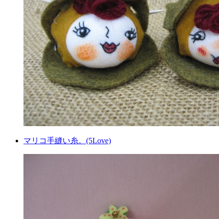
マリコ手縫い糸。(5Love)