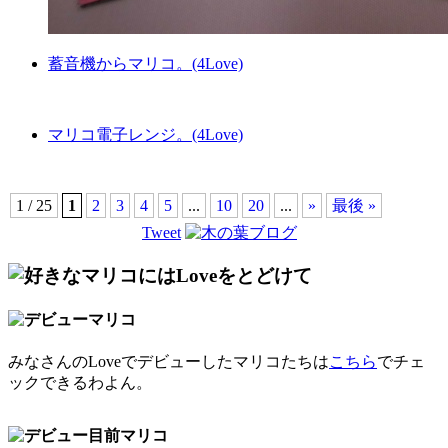
蓄音機からマリコ。(4Love)
マリコ電子レンジ。(4Love)
1 / 25
1
2
3
4
5
...
10
20
...
»
最後 »
Tweet
みなさんのLoveでデビューしたマリコたちは
こちら
でチェ
ックできるわよん。