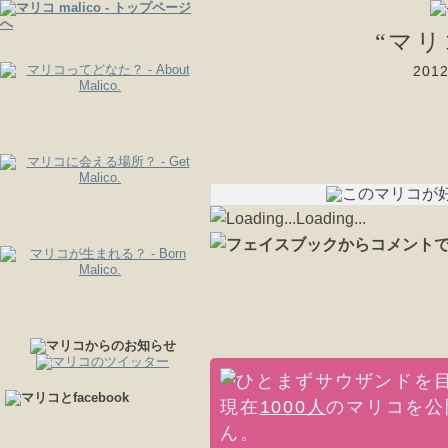
“マ
20
Loading...
現在
1000人
のマリコを公
ん。