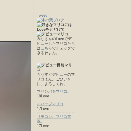
Tweet
みなさんのLoveでデ
ビューしたマリコたち
は
こちら
でチェックで
きるわよん。
もうすぐデビューのマ
リコよん。ごひいき
に、よろしくね。
マリンバをマリコ。
19Love
ルバーブマリコ
17Love
リモコン。マリコ電
源。
17Love