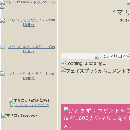
“マ
20
Loading...
現在
1000人
のマリコを公
ん。