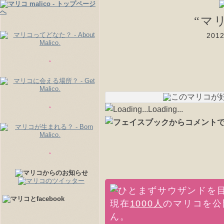
“マ
20
Loading...
現在
1000人
のマリコを公
ん。